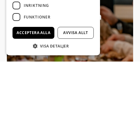
Boka er
INRIKTNING
Firmafest och
FUNKTIONER
konferens
ACCEPTERA ALLA
AVVISA ALLT
VISA DETALJER